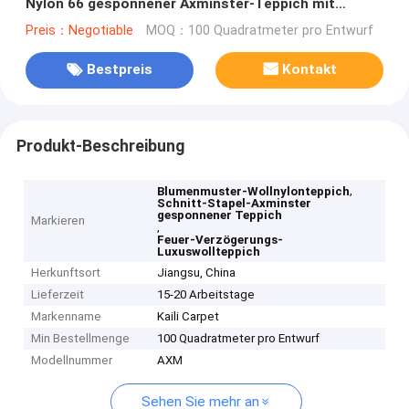
Nylon 66 gesponnener Axminster-Teppich mit
Blumenmuster
Preis：Negotiable
MOQ：100 Quadratmeter pro Entwurf
Bestpreis
Kontakt
Produkt-Beschreibung
,
Blumenmuster-Wollnylonteppich
Schnitt-Stapel-Axminster
gesponnener Teppich
Markieren
,
Feuer-Verzögerungs-
Luxuswollteppich
Herkunftsort
Jiangsu, China
Lieferzeit
15-20 Arbeitstage
Markenname
Kaili Carpet
Min Bestellmenge
100 Quadratmeter pro Entwurf
Modellnummer
AXM
Sehen Sie mehr an