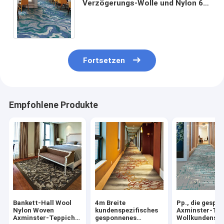
Verzögerungs-Wolle und Nylon 66
gesponnener Axminster-Teppich
mit Blumenmuster
Fortsetzen
Empfohlene Produkte
Bankett-Hall Wool
4m Breite
Pp., die gespo
Nylon Woven
kundenspezifisches
Axminster-Tep
Axminster-Teppich
gesponnenes
Wollkundenspe