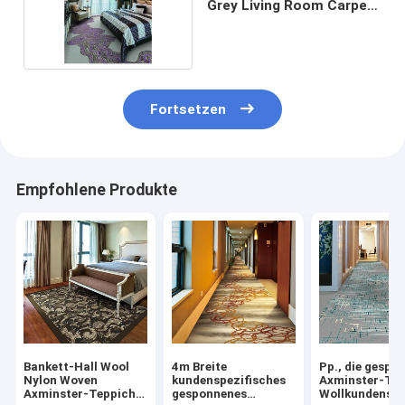
Grey Living Room Carpet
With-CER
Fortsetzen
Empfohlene Produkte
Bankett-Hall Wool
4m Breite
Pp., die gespo
Nylon Woven
kundenspezifisches
Axminster-Tep
Axminster-Teppich
gesponnenes
Wollkundenspe