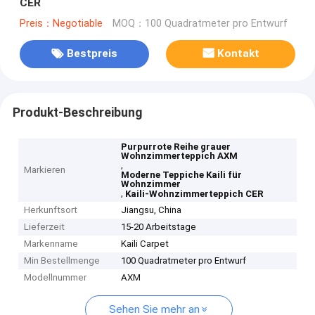
CER
Preis：Negotiable
MOQ：100 Quadratmeter pro Entwurf
Bestpreis
Kontakt
Produkt-Beschreibung
Purpurrote Reihe grauer
Wohnzimmerteppich AXM
,
Markieren
Moderne Teppiche Kaili für
Wohnzimmer
,
Kaili-Wohnzimmerteppich CER
Herkunftsort
Jiangsu, China
Lieferzeit
15-20 Arbeitstage
Markenname
Kaili Carpet
Min Bestellmenge
100 Quadratmeter pro Entwurf
Modellnummer
AXM
Sehen Sie mehr an