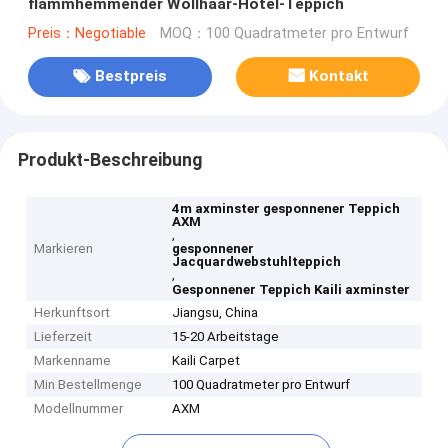
flammhemmender Wollhaar-Hotel-Teppich
Preis：Negotiable
MOQ：100 Quadratmeter pro Entwurf
Bestpreis
Kontakt
Produkt-Beschreibung
4m axminster gesponnener Teppich
AXM
,
Markieren
gesponnener
Jacquardwebstuhlteppich
,
Gesponnener Teppich Kaili axminster
Herkunftsort
Jiangsu, China
Lieferzeit
15-20 Arbeitstage
Markenname
Kaili Carpet
Min Bestellmenge
100 Quadratmeter pro Entwurf
Modellnummer
AXM