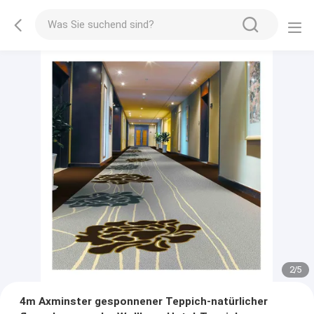
2
/
5
4m Axminster gesponnener Teppich-natürlicher