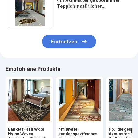
4m Axminster gesponnener
Teppich-natürlicher
flammhemmender Wollhaar-
Hotel-Teppich
Fortsetzen
Empfohlene Produkte
Bankett-Hall Wool
4m Breite
Pp., die gespo
Nylon Woven
kundenspezifisches
Axminster-Tep