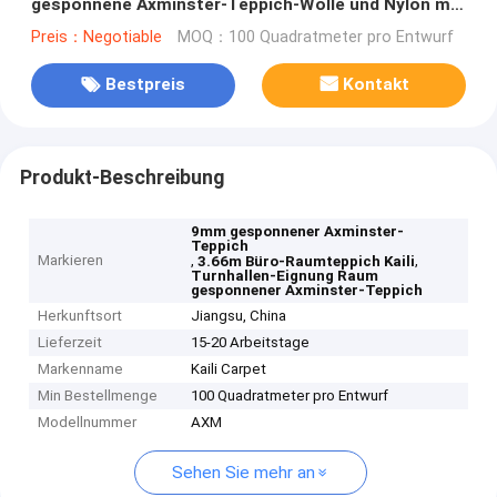
gesponnene Axminster-Teppich-Wolle und Nylon mit
Teppich aus
Preis：Negotiable
MOQ：100 Quadratmeter pro Entwurf
Bestpreis
Kontakt
Produkt-Beschreibung
9mm gesponnener Axminster-
Teppich
Markieren
,
,
3.66m Büro-Raumteppich Kaili
Turnhallen-Eignung Raum
gesponnener Axminster-Teppich
Herkunftsort
Jiangsu, China
Lieferzeit
15-20 Arbeitstage
Markenname
Kaili Carpet
Min Bestellmenge
100 Quadratmeter pro Entwurf
Modellnummer
AXM
Sehen Sie mehr an