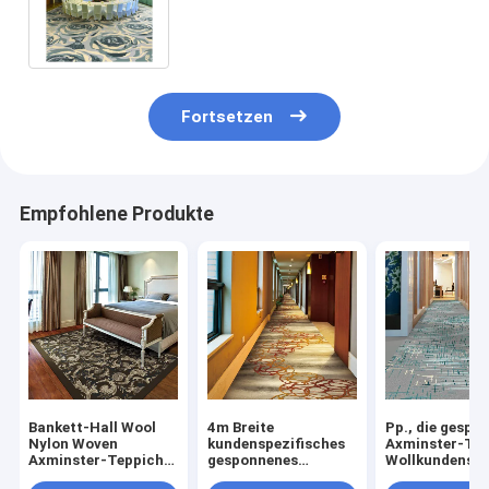
Axminster-Teppich-Wolle und
Nylon mit Teppich aus
Fortsetzen
Empfohlene Produkte
Bankett-Hall Wool
4m Breite
Pp., die gespo
Nylon Woven
kundenspezifisches
Axminster-Tep
Axminster-Teppich
gesponnenes
Wollkundenspe
mit
Axminster-Teppich-
Bankett Hall C