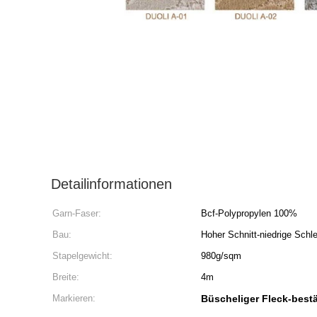
Detailinformationen
Garn-Faser:
Bcf-Polypropylen 100%
Bau:
Hoher Schnitt-niedrige Schle
Stapelgewicht:
980g/sqm
Breite:
4m
Markieren:
Büscheliger Fleck-best