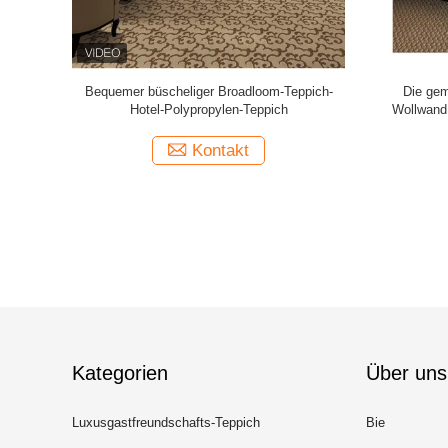
Teppich-
Jacquardwebstuhl-Schleifen-Stapel heftete
Wand, zu
reite 4m
sich Broadloom-Teppich-Breite 4m für
ummauern, 
Hotelzimmer durch
Kontakt
Kategorien
Über uns
Luxusgastfreundschafts-Teppich
Bie