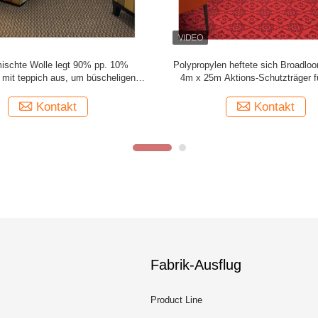
m des büscheligen Teppichs zu
Wand zum Wand-einfachen Teppic
beständiges Material des Teppich-
sich Broadloom-Teppich-Lösungs-F
pp. zu beflecken
Wohnzimmer durch
Kontakt
Kontakt
Fabrik-Ausflug
Product Line