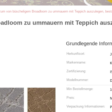
um von büscheligem Broadloom zu ummauern mit Teppich auszulegen, bestän
dloom zu ummauern mit Teppich auszul
Grundlegende Infor
Herkunftsort:
J
Markenname:
K
Zertifizierung:
I
Modellnummer:
D
Min Bestellmenge:
1
Preis:
N
Verpackung Informationen:
P