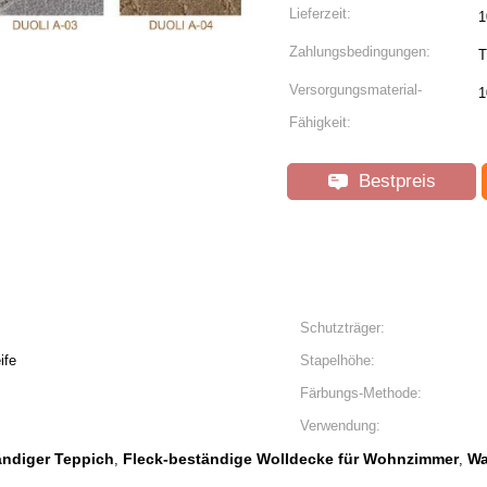
Lieferzeit:
1
Zahlungsbedingungen:
T
Versorgungsmaterial-
1
Fähigkeit:
Bestpreis
Schutzträger:
ife
Stapelhöhe:
Färbungs-Methode:
Verwendung:
ändiger Teppich
Fleck-beständige Wolldecke für Wohnzimmer
W
,
,