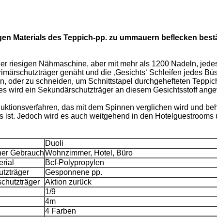
gen Materials des Teppich-pp. zu ummauern beflecken best
er riesigen Nähmaschine, aber mit mehr als 1200 Nadeln, jedes 
rimärschutzträger genäht und die ‚Gesichts‘ Schleifen jedes 
n, oder zu schneiden, um Schnittstapel durchgehefteten Teppich
tes wird ein Sekundärschutzträger an diesem Gesichtsstoff ang
oduktionsverfahren, das mit dem Spinnen verglichen wird und b
es ist. Jedoch wird es auch weitgehend in den Hotelguestrooms
Duoli
ner Gebrauch
Wohnzimmer, Hotel, Büro
rial
Bcf-Polypropylen
utzträger
Gesponnene pp.
chutzträger
Aktion zurück
1/9
4m
4 Farben