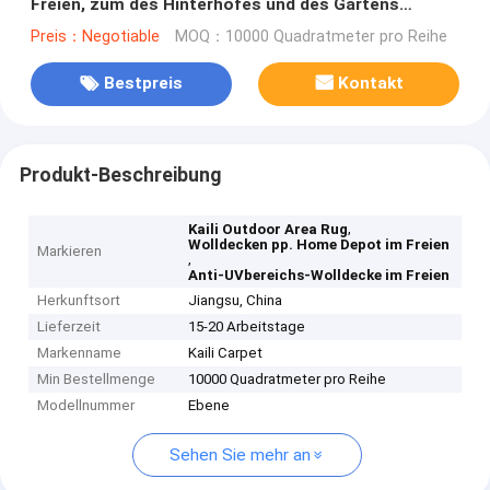
Freien, zum des Hinterhofes und des Gartens
aufzuheitern
Preis：Negotiable
MOQ：10000 Quadratmeter pro Reihe
Bestpreis
Kontakt
Produkt-Beschreibung
,
Kaili Outdoor Area Rug
Wolldecken pp. Home Depot im Freien
Markieren
,
Anti-UVbereichs-Wolldecke im Freien
Herkunftsort
Jiangsu, China
Lieferzeit
15-20 Arbeitstage
Markenname
Kaili Carpet
Min Bestellmenge
10000 Quadratmeter pro Reihe
Modellnummer
Ebene
Sehen Sie mehr an