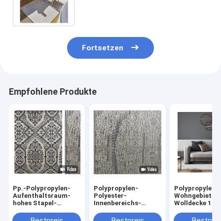
zum des Hinterhofes und des
Gartens aufzuheitern
Fortsetzen
Empfohlene Produkte
Pp.-Polypropylen-
Polypropylen-
Polypropylen-
Aufenthaltsraum-
Polyester-
Wohngebiet-
hohes Stapel-
Innenbereichs-
Wolldecke 160
Teppich-
Wolldecken-
230cm
Wohnzimmer-
Psychiaters-Garn-
geschnittener 
Bestpreis
Bestpreis
Bestprei