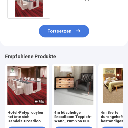
Polypropylen mit Aktions-
Schutzträger
Fortsetzen
Empfohlene Produkte
Hotel-Polypropylen
4m büschelige
4m Breite
heftete sich
Broadloom Teppich-
durchgeheftet
Handels-Broadloom-
Wand, zum von BCF-
beständiges M
Teppich 4m x 25m
Polypropylen zu
980g/Sqm zu