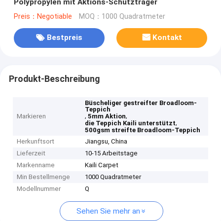
Polypropylen mit Aktions-Schutzträger
Preis：Negotiable
MOQ：1000 Quadratmeter
Bestpreis
Kontakt
Produkt-Beschreibung
Büscheliger gestreifter Broadloom-
Teppich
,
,
Markieren
5mm Aktion
,
die Teppich Kaili unterstützt
500gsm streifte Broadloom-Teppich
Herkunftsort
Jiangsu, China
Lieferzeit
10-15 Arbeitstage
Markenname
Kaili Carpet
Min Bestellmenge
1000 Quadratmeter
Modellnummer
Q
Sehen Sie mehr an