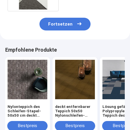
Raum
Fortsetzen
Empfohlene Produkte
Nylonteppich des
deckt entfernbarer
Lösung gefärb
Schleifen-Stapel-
Teppich 50x50
Polypropylen-
50x50 cm deckt
Nylonschleifen-
Teppich deckt
antistatisches mit
Stapel-
50x50cm Schle
Ziegeln
Handelsstatische
Stapel für Ges
Bestpreis
Bestpreis
Bestprei
Teppich-Antifliesen
mit Ziegeln