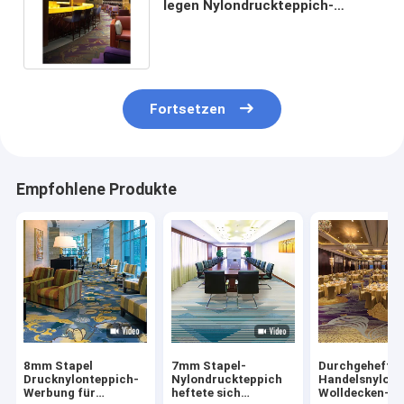
legen Nylondruckteppich-
bezaubernde Muster mit
Teppich aus
Fortsetzen
Empfohlene Produkte
8mm Stapel
7mm Stapel-
Durchgeheftet
Drucknylonteppich-
Nylondruckteppich
Handelsnylon
Werbung für
heftete sich
Wolldecken-Wo