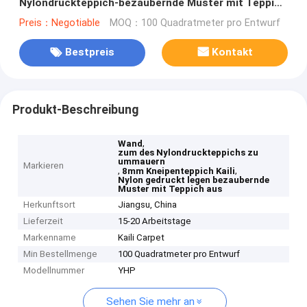
Nylondruckteppich-bezaubernde Muster mit Teppich
aus
Preis：Negotiable
MOQ：100 Quadratmeter pro Entwurf
Bestpreis
Kontakt
Produkt-Beschreibung
,
Wand
zum des Nylondruckteppichs zu
ummauern
Markieren
,
,
8mm Kneipenteppich Kaili
Nylon gedruckt legen bezaubernde
Muster mit Teppich aus
Herkunftsort
Jiangsu, China
Lieferzeit
15-20 Arbeitstage
Markenname
Kaili Carpet
Min Bestellmenge
100 Quadratmeter pro Entwurf
Modellnummer
YHP
Sehen Sie mehr an