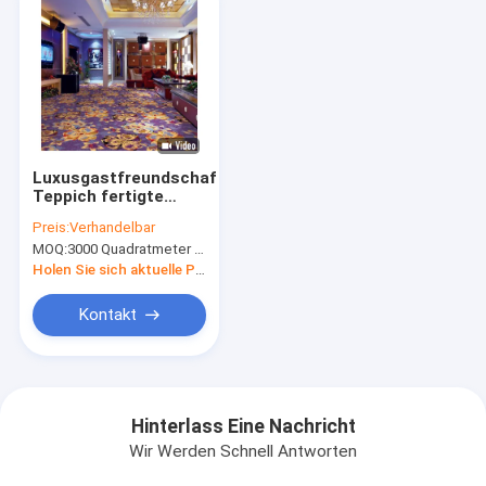
Luxusgastfreundschafts-
Teppich fertigte
Jacquardwebstuhl-
Preis:
Verhandelbar
Muster Wilton Woven
MOQ:
3000 Quadratmeter pro Entwurf
For Banquet Hall
besonders an
Holen Sie sich aktuelle Preis
Kontakt
Hinterlass Eine Nachricht
Wir Werden Schnell Antworten