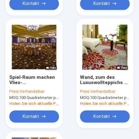
Kontakt
Kontakt
Spiel-Raum machen
Wand, zum des
Vlies-
Luxuswollteppichs zu
Gastfreundschaft
ummauern
Preis:
Verhandelbar
Preis:
Verhandelbar
gesponnenen
MOQ:
100 Quadratmeter pro Entwurf
MOQ:
100 Quadratmeter pro Entwurf
Jacquardwebstuhl-
Teppich mit
Holen Sie sich aktuelle Preis
Holen Sie sich aktuelle Preis
antistatischem
feuerfest
Kontakt
Kontakt