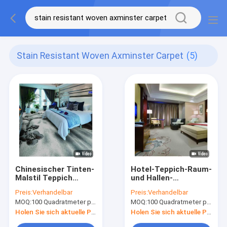
Stain Resistant Woven Axminster Carpet
(5)
Chinesischer Tinten-
Hotel-Teppich-Raum-
Malstil Teppich
und Hallen-
gesponnener
Feuerfestigkeits-
Preis:
Verhandelbar
Preis:
Verhandelbar
Axminster-Teppich
Teppich beflecken
MOQ:
100 Quadratmeter pro Entwurf
MOQ:
100 Quadratmeter pro Entwurf
für Hotel-Korridor
beständig
Holen Sie sich aktuelle Preis
Holen Sie sich aktuelle Preis