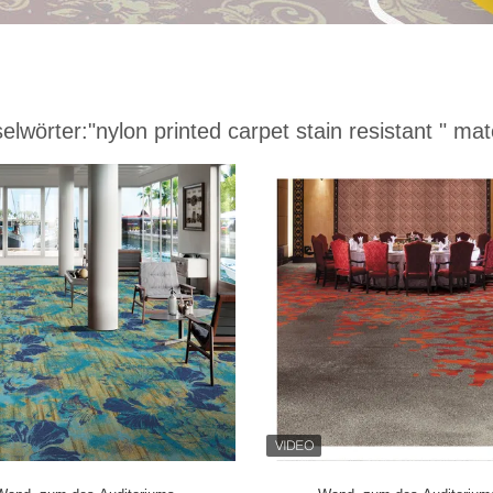
elwörter:
"nylon printed carpet stain resistant "
matc