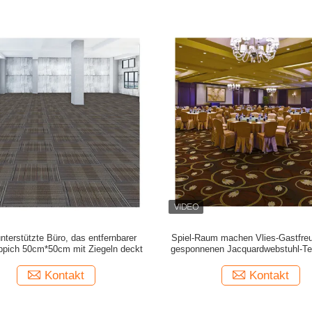
terstützte Büro, das entfernbarer
Spiel-Raum machen Vlies-Gastfre
ppich 50cm*50cm mit Ziegeln deckt
gesponnenen Jacquardwebstuhl-Te
antistatischem feuerfest
Kontakt
Kontakt