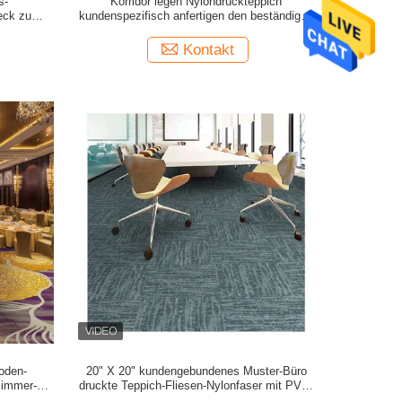
s-
Korridor legen Nylondruckteppich
eck zu
kundenspezifisch anfertigen den beständigen
Fleck mit Teppich aus
Kontakt
oden-
20" X 20" kundengebundenes Muster-Büro
zimmer-
druckte Teppich-Fliesen-Nylonfaser mit PVC-
Schutzträger