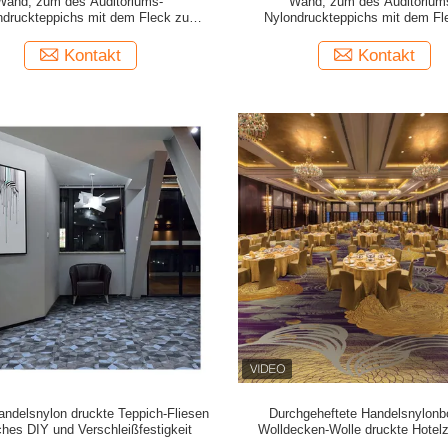
Wand, zum des Auditoriums-
Wand, zum des Auditorium
ndruckteppichs mit dem Fleck zu
Nylondruckteppichs mit dem Fl
ummauern beständig
ummauern beständig
Kontakt
Kontakt
andelsnylon druckte Teppich-Fliesen
Durchgeheftete Handelsnylonb
ches DIY und Verschleißfestigkeit
Wolldecken-Wolle druckte Hotel
Teppich