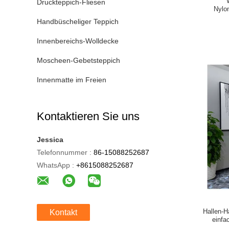
Druckteppich-Fliesen
Nylo
Handbüscheliger Teppich
Innenbereichs-Wolldecke
Moscheen-Gebetsteppich
Innenmatte im Freien
Kontaktieren Sie uns
Jessica
Telefonnummer :
86-15088252687
WhatsApp :
+8615088252687
Hallen-H
Kontakt
einfa