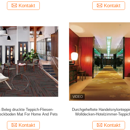
Kontakt
Kontakt
 Beleg druckte Teppich-Fliesen-
Durchgeheftete Handelsnylontepp
eckboden Mat For Home And Pets
Wolldecken-Hotelzimmer-Teppic
gedruckt
Kontakt
Kontakt