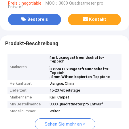
Preis：negotiable
MOQ：3000 Quadratmeter pro
Entwurf
Bestpreis
Kontakt
Produkt-Beschreibung
4m Luxusgastfreundschafts-
Teppich
,
Markieren
3.66m Luxusgastfreundschafts-
Teppich
,
8mm Wilton kopierten Teppiche
Herkunftsort
Jiangsu, China
Lieferzeit
15-20 Arbeitstage
Markenname
Kaili Carpet
Min Bestellmenge
3000 Quadratmeter pro Entwurf
Modellnummer
Wilton
Sehen Sie mehr an