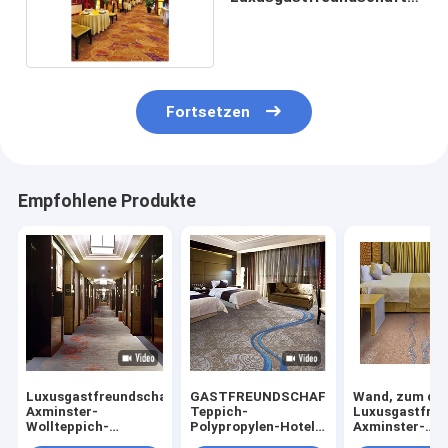
Teppich
Fortsetzen
Empfohlene Produkte
Luxusgastfreundschaft
GASTFREUNDSCHAFTS-
Wand, zum de
Axminster-
Teppich-
Luxusgastfreu
Wollteppich-
Polypropylen-Hotel-
Axminster-
Hochzeits-Wand,
Woolen Teppich-
Wollteppichs f